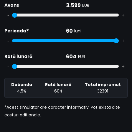
3.599
Avans
EUR
-
+
60
Perioada?
luni
-
+
604
Rată lunară
EUR
-
+
Dobanda
Rată lunară
Total imprumut
4.5%
604
32391
*Acest simulator are caracter informativ. Pot exista alte
costuri aditionale.