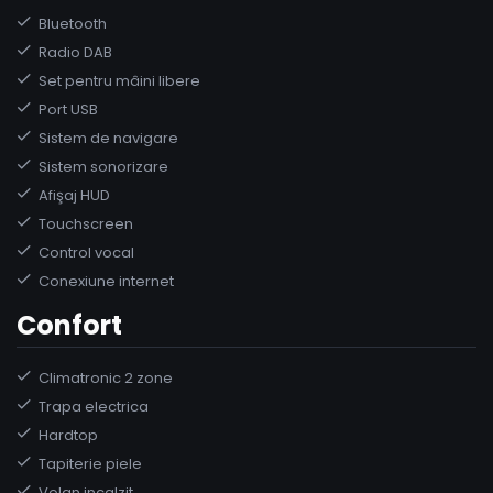
Bluetooth
Radio DAB
Set pentru mâini libere
Port USB
Sistem de navigare
Sistem sonorizare
Afişaj HUD
Touchscreen
Control vocal
Conexiune internet
Confort
Climatronic 2 zone
Trapa electrica
Hardtop
Tapiterie piele
Volan incalzit