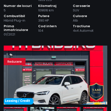
Numar de locuri
Kilometraj
Caroserie
5
109616 km
SUV
Combustibil
Putere
Culoare
Hibrid Plug-in
390 HP
Alb
Prima
Cod intern
Tractiune
inmatriculare
104
4x4 Automat
01/2021
Reducere
Leasing / Credit