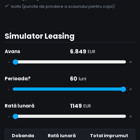
Isofix (puncte de prindere a scaunului pentru copii)
Simulator Leasing
6.849
Avans
EUR
-
+
60
Perioada?
luni
-
+
1149
Rată lunară
EUR
-
+
Dobanda
Rată lunară
Total imprumut