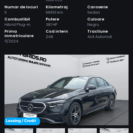
Numar de locuri
Kilometraj
Caroserie
5
66610 km
Sedan
Combustibil
Putere
Culoare
Hibrid Plug-in
381 HP
Negru
Prima
Cod intern
Tractiune
inmatriculare
248
4x4 Automat
11/2024
Leasing / Credit