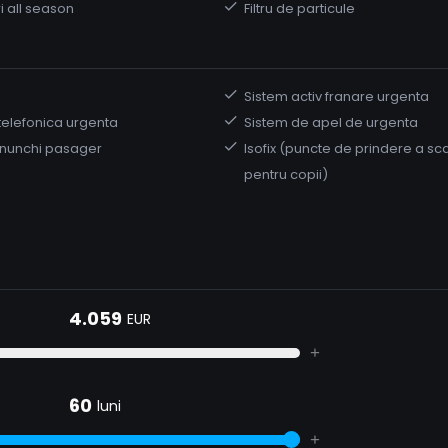
i all season
Filtru de particule
Sistem activ franare urgenta
telefonica urgenta
Sistem de apel de urgenta
nunchi pasager
Isofix (puncte de prindere a sc
pentru copii)
4.059
EUR
+
60
luni
+