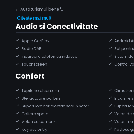
✅ Autoturismul benef
...
Citeste mai mult
Audio si Conectivitate
Apple CarPlay
Android A
Radio DAB
Set pentru
Incarcare telefon cu inductie
Sistem de
Touchscreen
Control v
Confort
Tapiterie alcantara
Climatron
Stergatoare parbriz
Incalzire 
Suport lombar electric scaun sofer
Suport lo
Cotiera spate
Volan de 
Volan cu comenzi
Volan mult
Keyless entry
Keyless g