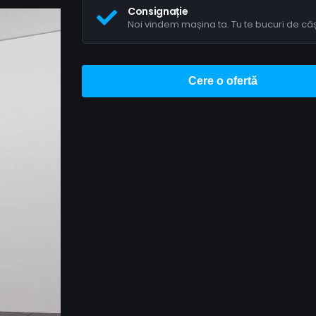
Consignație
Noi vindem mașina ta. Tu te bucuri de câș
Cere o ofertă