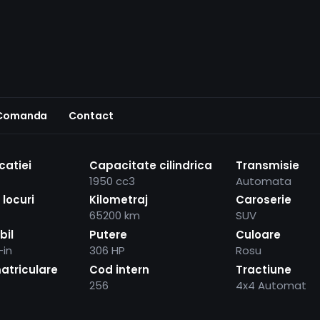
 Comanda
Contact
catiei
Capacitate cilindrica
Transmisie
1950 cc3
Automata
locuri
Kilometraj
Caroserie
65200 km
SUV
bil
Putere
Culoare
-in
306 HP
Rosu
atriculare
Cod intern
Tractiune
256
4x4 Automat