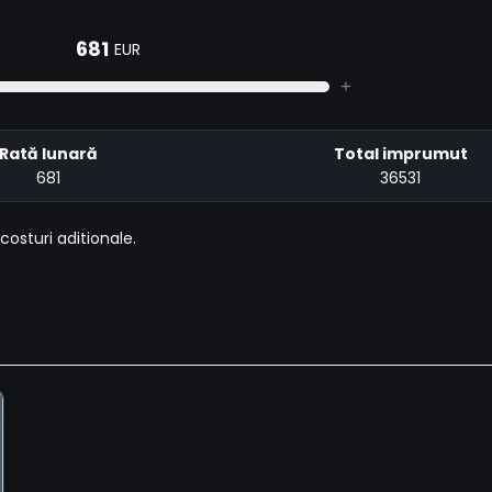
681
EUR
+
Rată lunară
Total imprumut
681
36531
costuri aditionale.