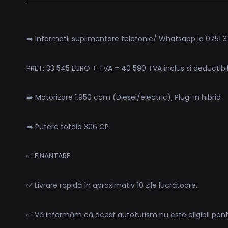
➡️ Informatii suplimentare telefonic/ Whatsapp la 075
PRET: 33 545 EURO + TVA = 40 590 TVA inclus si deductibi
➡️ Motorizare 1.950 ccm (Diesel/electric), Plug-in hibrid
➡️ Putere totala 306 CP
✅ FINANTARE
✅ Livrare rapidă în aproximativ 10 zile lucrătoare.
✅ Vă informăm că acest autoturism nu este eligibil pen