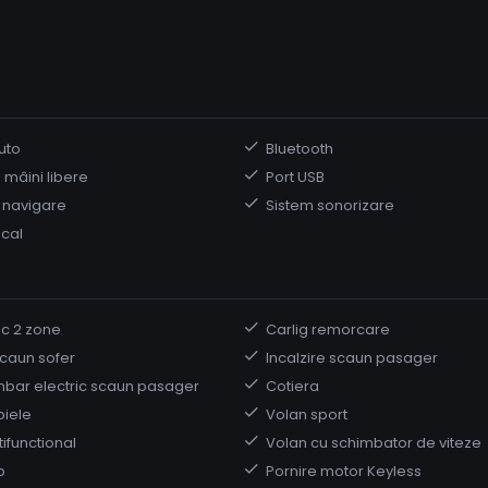
uto
Bluetooth
 mâini libere
Port USB
 navigare
Sistem sonorizare
ocal
ic 2 zone
Carlig remorcare
scaun sofer
Incalzire scaun pasager
mbar electric scaun pasager
Cotiera
piele
Volan sport
ifunctional
Volan cu schimbator de viteze
o
Pornire motor Keyless