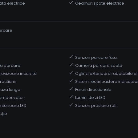
ata electrice
Geamuri spate electrice
arcare
Senzori parcare fata
la parcare
Camera parcare spate
trovizoare incalzite
Oglinzi exterioare rabatabile el
ractiunii
Sistem recunoastere indicatoa
faza lunga
Faruri directionale
temporizator
Lumini de zi LED
interioare LED
Senzori presiune roti
cţie