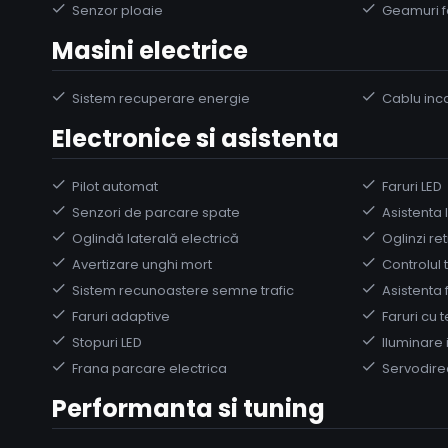
Senzor ploaie
Geamuri f
Masini electrice
Sistem recuperare energie
Cablu inc
Electronice si asistenta
Pilot automat
Faruri LED
Senzori de parcare spate
Asistenta 
Oglindă laterală electrică
Oglinzi re
Avertizare unghi mort
Controlul t
Sistem recunoastere semne trafic
Asistenta 
Faruri adaptive
Faruri cu 
Stopuri LED
Iluminare 
Frana parcare electrica
Servodire
Performanta si tuning