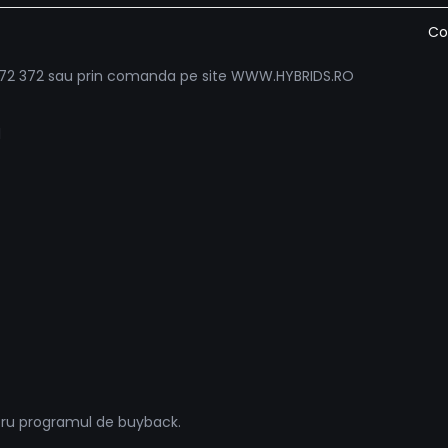
Co
1 372 372 sau prin comanda pe site WWW.HYBRIDS.RO
l
tru programul de buyback.