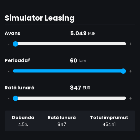
Simulator Leasing
5.049
Avans
EUR
-
+
60
Perioada?
luni
-
+
847
Rată lunară
EUR
-
+
Dobanda
Rată lunară
Total imprumut
4.5%
847
45441