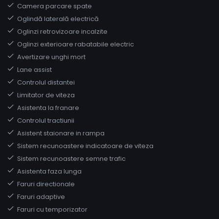
Camera parcare spate
Oglindă laterală electrică
Oglinzi retrovizoare incalzite
Oglinzi exterioare rabatabile electric
Avertizare unghi mort
Lane assist
Controlul distantei
Limitator de viteza
Asistenta la franare
Controlul tractiunii
Asistent staionare in rampa
Sistem recunoastere indicatoare de viteza
Sistem recunoastere semne trafic
Asistenta faza lunga
Faruri directionale
Faruri adaptive
Faruri cu temporizator