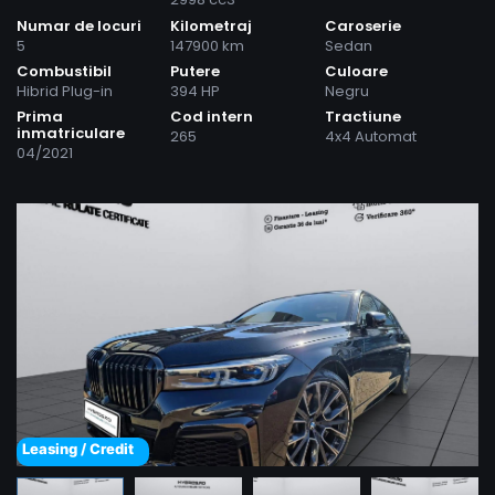
Numar de locuri
Kilometraj
Caroserie
5
147900 km
Sedan
Combustibil
Putere
Culoare
Hibrid Plug-in
394 HP
Negru
Prima
Cod intern
Tractiune
inmatriculare
265
4x4 Automat
04/2021
Leasing / Credit