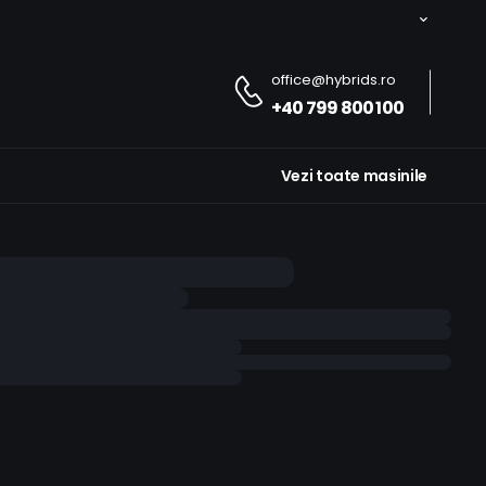
office@hybrids.ro
+40 799 800 100
Vezi toate masinile