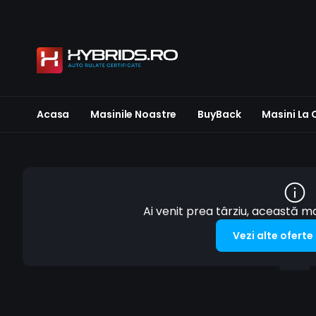
Acasa
Masinile Noastre
BuyBack
Masini La
Ai venit prea târziu, această 
Vezi alte oferte