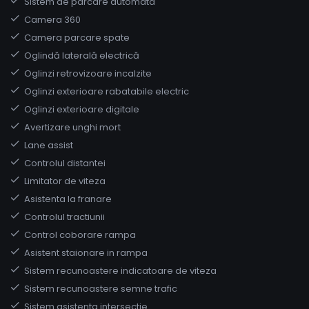
Sistem de parcare automata
Camera 360
Camera parcare spate
Oglindă laterală electrică
Oglinzi retrovizoare incalzite
Oglinzi exterioare rabatabile electric
Oglinzi exterioare digitale
Avertizare unghi mort
Lane assist
Controlul distantei
Limitator de viteza
Asistenta la franare
Controlul tractiunii
Control coborare rampa
Asistent staionare in rampa
Sistem recunoastere indicatoare de viteza
Sistem recunoastere semne trafic
Sistem asistenta intersectie