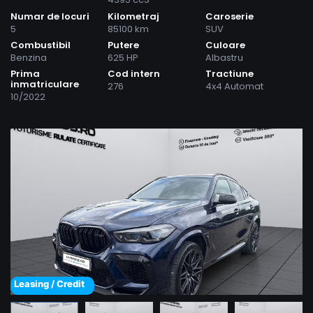
Numar de locuri
Kilometraj
Caroserie
5
85100 km
SUV
Combustibil
Putere
Culoare
Benzina
625 HP
Albastru
Prima
Cod intern
Tractiune
inmatriculare
276
4x4 Automat
10/2022
Leasing / Credit