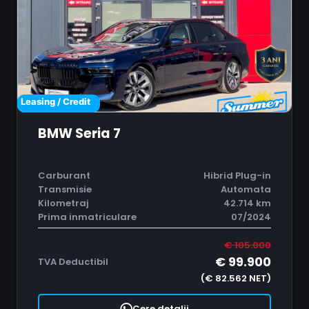
Leasing / Credit
BMW Seria 7
Carburant
Hibrid Plug-in
Transmisie
Automata
Kilometraj
42.714 km
Prima inmatriculare
07/2024
€ 105.000
€ 99.900
TVA Deductibil
(€ 82.562 NET)
Cere detalii