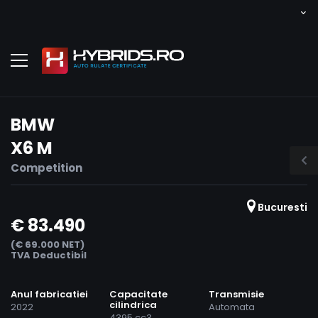
BMW
X6 M
Competition
Bucuresti
€ 83.490
(€ 69.000 NET)
TVA Deductibil
Anul fabricatiei
Capacitate
Transmisie
cilindrica
2022
Automata
4395 cc3