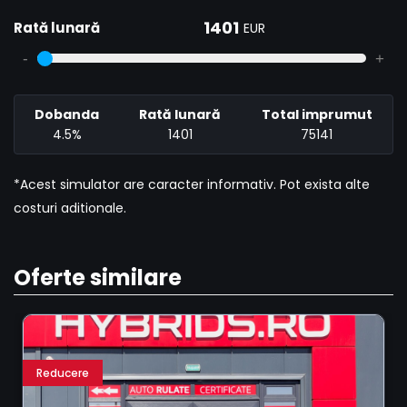
1401
Rată lunară
EUR
-
+
Dobanda
Rată lunară
Total imprumut
4.5%
1401
75141
*Acest simulator are caracter informativ. Pot exista alte
costuri aditionale.
Oferte similare
Reducere