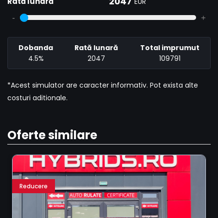
2047
Rată lunară
EUR
-
+
Dobanda
Rată lunară
Total imprumut
4.5%
2047
109791
*Acest simulator are caracter informativ. Pot exista alte
costuri aditionale.
Oferte similare
Reducere