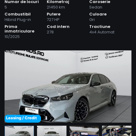
Numar de locuri
Kilometraj
Caroserie
5
21450 km
Sedan
Combustibil
Putere
Culoare
Hibrid Plug-in
727 HP
Gri
Prima
Cod intern
Tractiune
inmatriculare
278
4x4 Automat
10/2025
Leasing / Credit