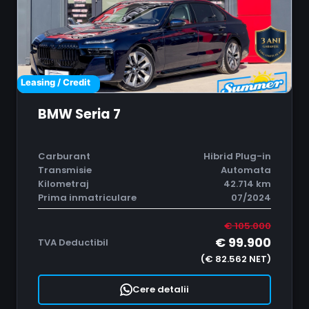
Leasing / Credit
BMW Seria 7
Carburant
Hibrid Plug-in
Transmisie
Automata
Kilometraj
42.714 km
Prima inmatriculare
07/2024
€ 105.000
€ 99.900
TVA Deductibil
(€ 82.562 NET)
Cere detalii