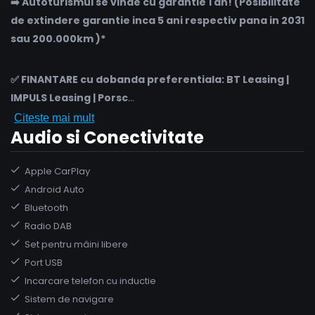
➡️ Autoturismul se vinde cu garantie 1 an! (Posibilitate
de extindere garantie inca 5 ani respectiv pana in 2031
sau 200.000km )*
✅ FINANTARE cu dobanda preferentiala: BT Leasing |
IMPULS Leasing | Porsc
...
Citeste mai mult
Audio si Conectivitate
Apple CarPlay
Android Auto
Bluetooth
Radio DAB
Set pentru mâini libere
Port USB
Incarcare telefon cu inductie
Sistem de navigare