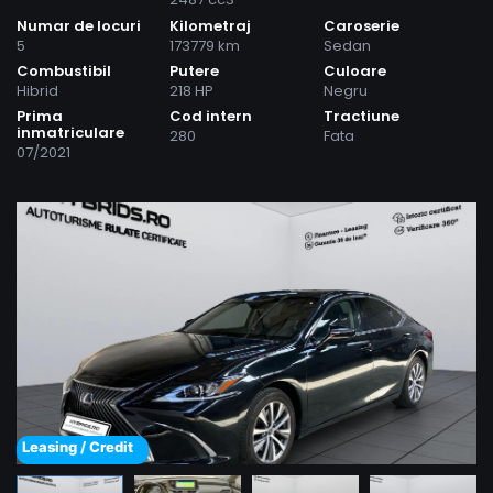
Numar de locuri
Kilometraj
Caroserie
5
173779 km
Sedan
Combustibil
Putere
Culoare
Hibrid
218 HP
Negru
Prima
Cod intern
Tractiune
inmatriculare
280
Fata
07/2021
Leasing / Credit