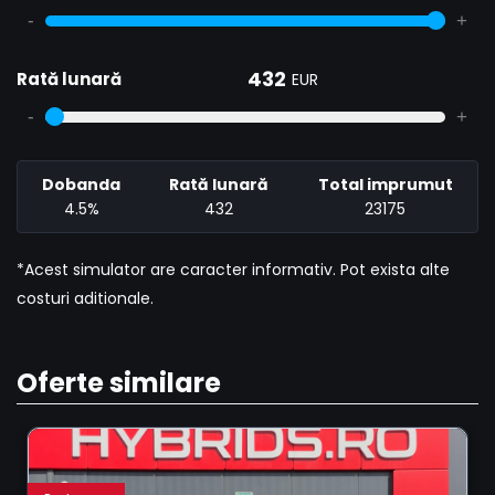
-
+
432
Rată lunară
EUR
-
+
Dobanda
Rată lunară
Total imprumut
4.5%
432
23175
*Acest simulator are caracter informativ. Pot exista alte
costuri aditionale.
Oferte similare