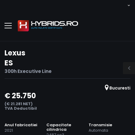
Lexus
ES
300h Executive Line
Bucuresti
€ 25.750
(€ 21.281 NET)
TVA Deductibil
Anul fabricatiei
Capacitate
Transmisie
cilindrica
2021
Automata
2487 cc3