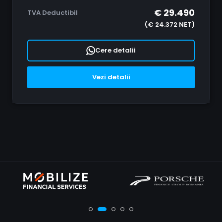
€ 29.490
TVA Deductibil
(€ 24.372 NET)
Cere detalii
Vezi detalii