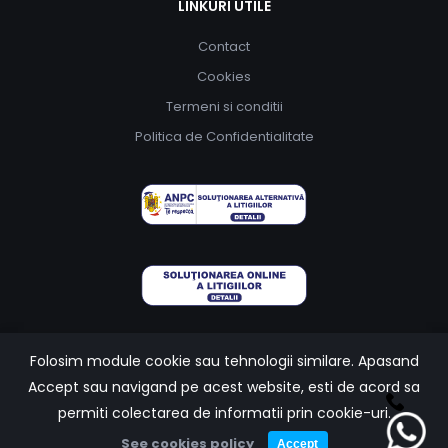
LINKURI UTILE
Contact
Cookies
Termeni si conditii
Politica de Confidentialitate
Folosim module cookie sau tehnologii similare. Apasand
Accept sau navigand pe acest website, esti de acord sa
Carmatik.
Partener
permiti colectarea de informatii prin cookie-uri.
See cookies policy
©2026 hybrids.ro
Accept