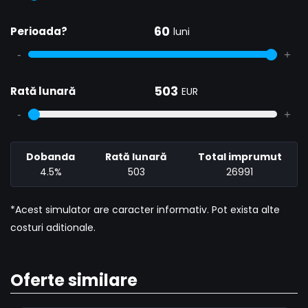
60
Perioada?
luni
-
+
503
Rată lunară
EUR
-
+
Dobanda
Rată lunară
Total imprumut
4.5%
503
26991
*Acest simulator are caracter informativ. Pot exista alte
costuri aditionale.
Oferte similare