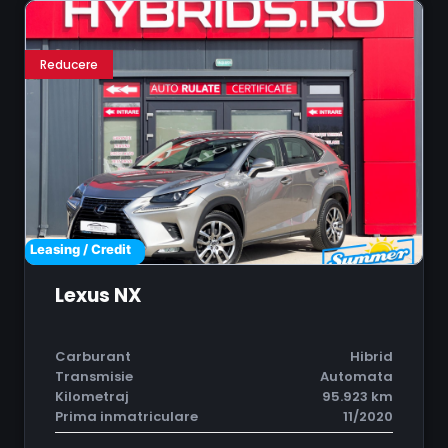
Reducere
Leasing / Credit
Lexus NX
Carburant
Hibrid
Transmisie
Automata
Kilometraj
95.923 km
Prima inmatriculare
11/2020