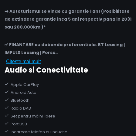
➡️ Autoturismul se vinde cu garantie 1 an! (Posibilitate
de extindere garantie inca 5 ani respectiv pana in 2031
sau 200.000km )*
✅ FINANTARE cu dobanda preferentiala: BT Leasing |
IMPULS Leasing | Porsc
...
Citeste mai mult
Audio si Conectivitate
Apple CarPlay
Android Auto
Bluetooth
Radio DAB
Set pentru mâini libere
Port USB
Incarcare telefon cu inductie