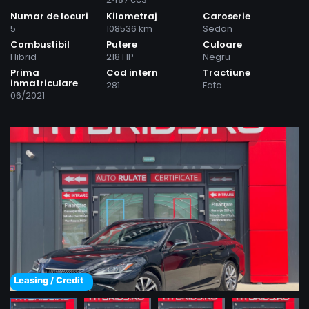
Numar de locuri
Kilometraj
Caroserie
5
108536 km
Sedan
Combustibil
Putere
Culoare
Hibrid
218 HP
Negru
Prima
Cod intern
Tractiune
inmatriculare
281
Fata
06/2021
Leasing / Credit