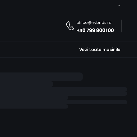
office@hybrids.ro
+40 799 800 100
Vezi toate masinile