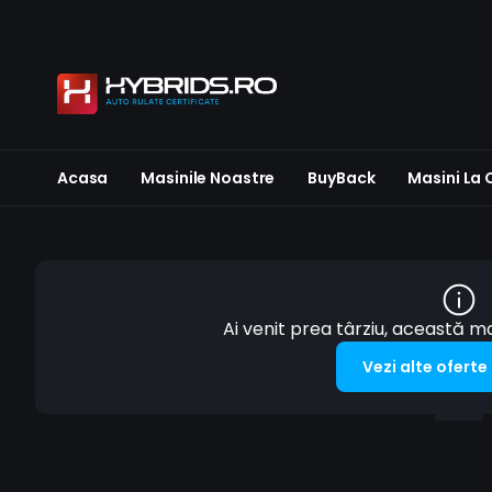
Acasa
Masinile Noastre
BuyBack
Masini La
Ai venit prea târziu, această 
Vezi alte oferte