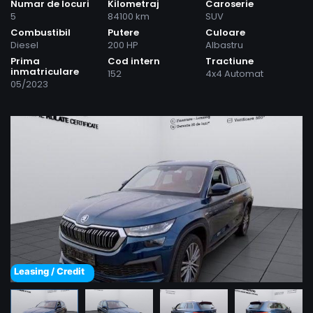
Numar de locuri
Kilometraj
Caroserie
5
84100 km
SUV
Combustibil
Putere
Culoare
Diesel
200 HP
Albastru
Prima
Cod intern
Tractiune
inmatriculare
152
4x4 Automat
05/2023
Leasing / Credit