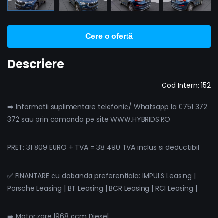
Cere o ofertă
Descriere
Cod Intern: 152
➡️ Informatii suplimentare telefonic/ Whatsapp la 0751 372
372 sau prin comanda pe site WWW.HYBRIDS.RO
PRET: 31 809 EURO + TVA = 38 490 TVA inclus si deductibil
✅ FINANTARE cu dobanda preferentiala: IMPULS Leasing |
Porsche Leasing | BT Leasing | BCR Leasing | RCI Leasing |
➡️ Motorizare 1968 ccm Diesel