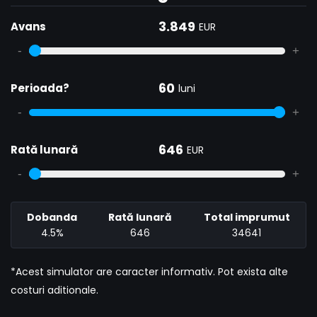
3.849
Avans
EUR
-
+
60
Perioada?
luni
-
+
646
Rată lunară
EUR
-
+
Dobanda
Rată lunară
Total imprumut
4.5%
646
34641
*Acest simulator are caracter informativ. Pot exista alte
costuri aditionale.