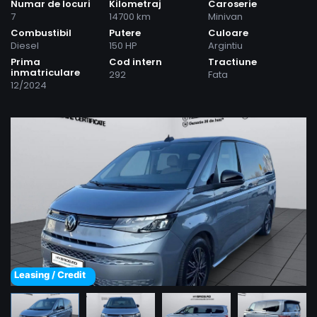
Numar de locuri
Kilometraj
Caroserie
7
14700 km
Minivan
Combustibil
Putere
Culoare
Diesel
150 HP
Argintiu
Prima
Cod intern
Tractiune
inmatriculare
292
Fata
12/2024
Leasing / Credit