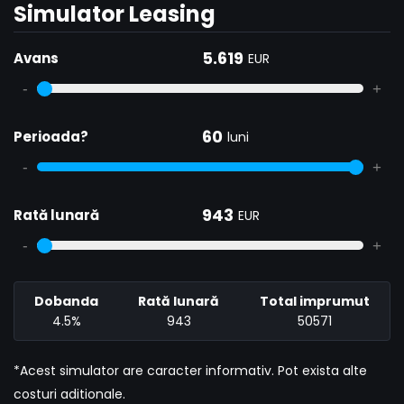
Simulator Leasing
5.619
Avans
EUR
-
+
60
Perioada?
luni
-
+
943
Rată lunară
EUR
-
+
Dobanda
Rată lunară
Total imprumut
4.5%
943
50571
*Acest simulator are caracter informativ. Pot exista alte
costuri aditionale.