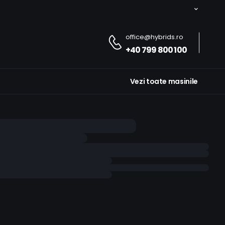
office@hybrids.ro
+40 799 800 100
Vezi toate masinile