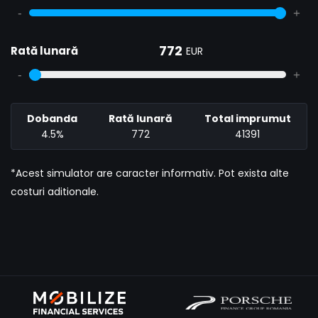
-
+
772
Rată lunară
EUR
-
+
Dobanda
Rată lunară
Total imprumut
4.5%
772
41391
*Acest simulator are caracter informativ. Pot exista alte
costuri aditionale.