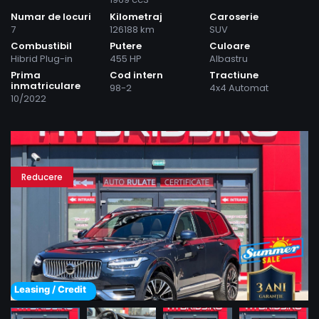
Numar de locuri
Kilometraj
Caroserie
7
126188 km
SUV
Combustibil
Putere
Culoare
Hibrid Plug-in
455 HP
Albastru
Prima
Cod intern
Tractiune
inmatriculare
98-2
4x4 Automat
10/2022
Reducere
Leasing / Credit